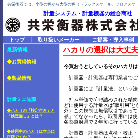
共栄衡器では、小型の秤から大型の秤（トラックスケール、フロアスケ
計量システム・計量機器の総合商社
トップ
取り扱いメーカー
ご提案・導入事例
ハカリの選択は大丈
最新情報
◆お買得情報
今買おうとしているそのハカリは
計量器・計測器は専門業者でご
◆製品情報
計量器には「計量法」という法
計量ミニ知識
ｸﾞﾗﾑ単価でﾊﾟｯｸ詰めされた
どに使用する計量器は”取引用”
◆ハカリの「検定付き」と
外）この規制は無償取引であって
「検定無し」とは？
品」でなかったら、取引用には使
各都道府県で２年毎に行っている
◆使用中のハカリは本当に
計量器・計測器は点検・校正・
正確ですか？