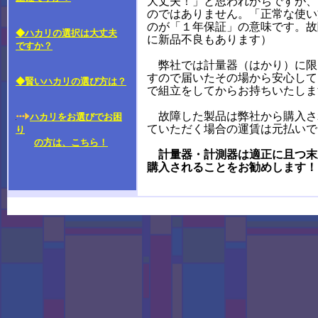
大丈夫！」と思われがちですが、
のではありません。「正常な使い
のが「１年保証」の意味です。故
◆ハカリの選択は大丈夫
に新品不良もあります）
ですか？
弊社では計量器（はかり）に限
すので届いたその場から安心して
◆賢いハカリの選び方は？
で組立をしてからお持ちいたしま
故障した製品は弊社から購入さ
ハカリをお選びでお困
ていただく場合の運賃は元払いで
り
の方は、こちら！
計量器・計測器は適正に且つ末
購入されることをお勧めします！