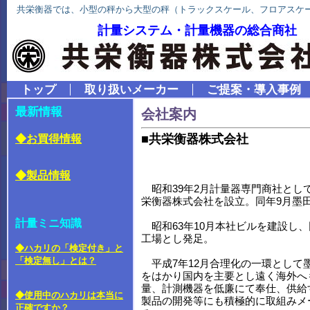
共栄衡器では、小型の秤から大型の秤（トラックスケール、フロアスケ
計量システム・計量機器の総合商社
トップ
取り扱いメーカー
ご提案・導入事例
最新情報
会社案内
■共栄衡器株式会社
◆お買得情報
◆製品情報
昭和39年2月計量器専門商社とし
栄衡器株式会社を設立。同年9月墨
計量ミニ知識
昭和63年10月本社ビルを建設し
工場とし発足。
◆ハカリの「検定付き」と
「検定無し」とは？
平成7年12月合理化の一環として
をはかり国内を主要とし遠く海外へ
量、計測機器を低廉にて奉仕、供給
◆使用中のハカリは本当に
製品の開発等にも積極的に取組みメ
正確ですか？