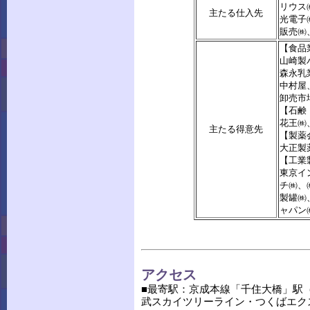
リウス
主たる仕入先
光電子
販売㈱
【食品
山崎製
森永乳
中村屋
卸売市
【石鹸
花王㈱
主たる得意先
【製薬
大正製
【工業
東京イ
チ㈱、
製罐㈱
ャパン
アクセス
■最寄駅：京成本線「千住大橋」駅
武スカイツリーライン・つくばエク