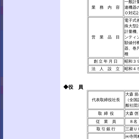
一般計
業 務 内 容
連機器
Ｏ対応
電子式
殊大型
計量機
営 業 品 目
ンティ
額値付
器、巻
種
創 立 年 月 日
昭和３
法 人 設 立
昭和４
◆役 員
大森 規
代表取締役社長
（全国
般社団
取 締 役
大森 
従 業 員
８名
取 引 銀 行
三菱Ｕ
㈱寺岡