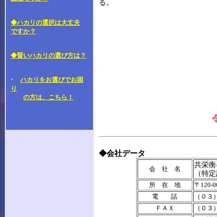
る。
◆ハカリの選択は大丈夫
ですか？
◆賢いハカリの選び方は？
ハカリをお選びでお困
り
の方は、こちら！
◆会社データ
共栄衡
会 社 名
（特定
所 在 地
〒120
電 話
（０３
ＦＡＸ
（０３