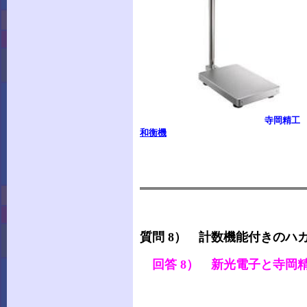
寺岡
和衡機
質問 8） 計数機能付きのハ
回答 8） 新光電子と寺岡