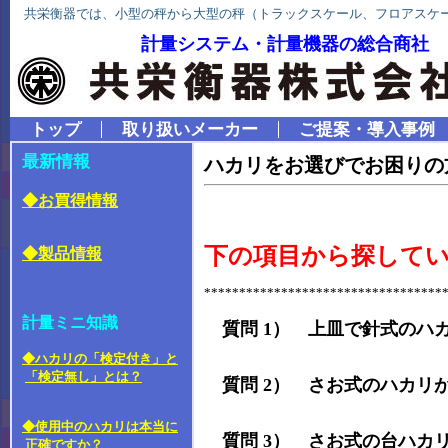
共栄衡器では、小型の秤から大型の秤（トラックスケール、フロアスケ
計量システム・計量機器の総合商社
トップ
取り扱いメーカー
ご提案・導入事例
最新情報
ハカリをお選びでお困りの
◆お買得情報
下の項目から探して
◆製品情報
**********************************
計量ミニ知識
質問 1） 上皿で針式のハ
◆ハカリの「検定付き」と
「検定無し」とは？
質問 2） さお式のハカリ
◆使用中のハカリは本当に
質問 3） さお式の台ハカ
正確ですか？