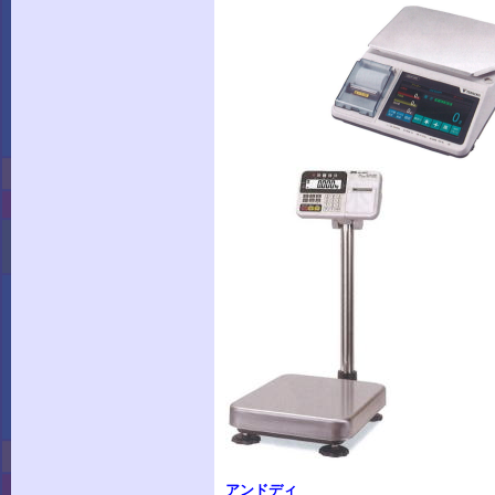
寺岡
アンドディ