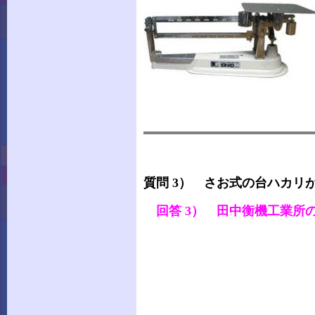
質問 3） さお式の台ハカリ
回答 3） 田中衡機工業所