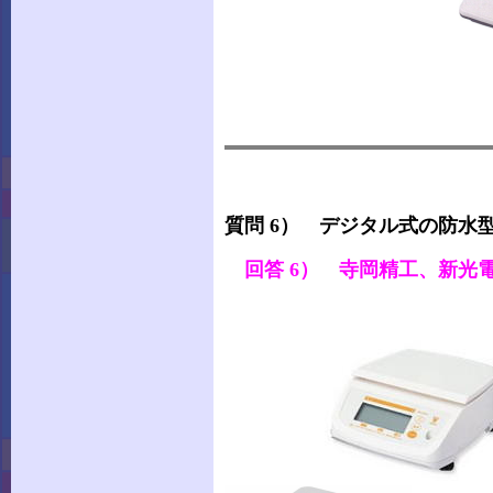
寺
質問 6） デジタル式の防水
回答 6） 寺岡精工、新光