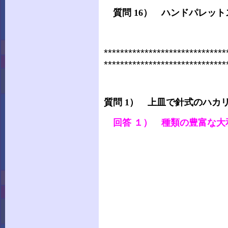
質問 16） ハンドパレッ
******************************
******************************
質問 1） 上皿で針式のハカ
回答 １） 種類の豊富な