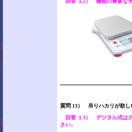
回答 １2） 種類の豊富な
オーハウ
質問 13） 吊りハカリが欲
回答 １3） デジタル式は
さい。