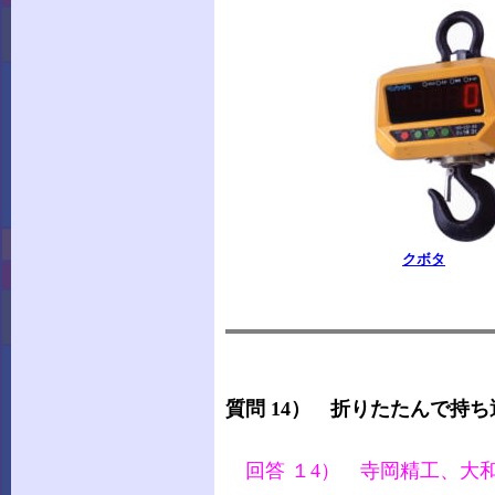
クボタ
質問 14） 折りたたんで持
回答 １4） 寺岡精工、大和